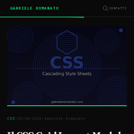
GABRIELE ROMANATO
CONTATTI
CSS
|
28/04/2024
|
Gabriele Romanato