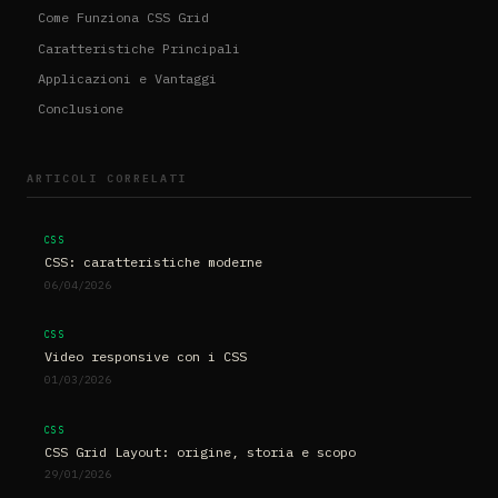
Come Funziona CSS Grid
Caratteristiche Principali
Applicazioni e Vantaggi
Conclusione
ARTICOLI CORRELATI
CSS
CSS: caratteristiche moderne
06/04/2026
CSS
Video responsive con i CSS
01/03/2026
CSS
CSS Grid Layout: origine, storia e scopo
29/01/2026