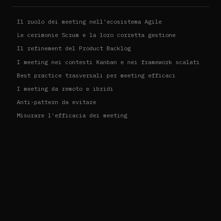
Il ruolo dei meeting nell'ecosistema Agile
Le cerimonie Scrum e la loro corretta gestione
Il refinement del Product Backlog
I meeting nei contesti Kanban e nei framework scalati
Best practice trasversali per meeting efficaci
I meeting da remoto e ibridi
Anti-pattern da evitare
Misurare l'efficacia dei meeting
Il ruolo della cultura organizzativa
Conclusioni
ARTICOLI CORRELATI
LAVORO
Gestione delle deadline in ambito Agile
02/05/2026