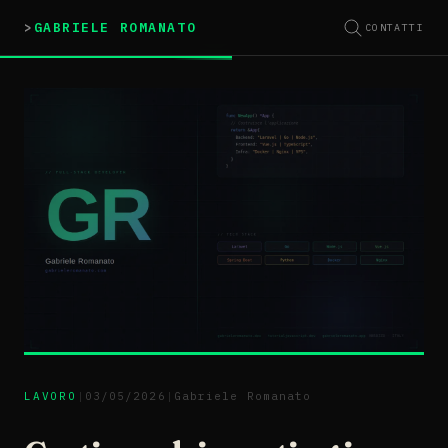
GABRIELE ROMANATO
CONTATTI
LAVORO
|
03/05/2026
|
Gabriele Romanato