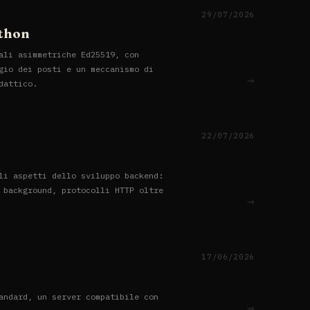
29/07/2026
ython
ali asimmetriche Ed25519, con
gio dei posti e un meccanismo di
→
dattico.
22/07/2026
li aspetti dello sviluppo backend:
 background, protocolli HTTP oltre
→
17/06/2026
andard, un server compatibile con
→