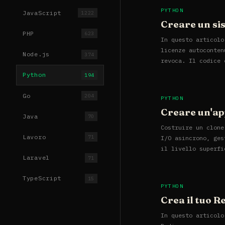
PYTHON
JavaScript
1222
Creare un sis
PHP
623
In questo articolo
licenze autoconten
Node.js
374
revoca. Il codice 
Python
194
Go
204
PYTHON
Creare un'ap
Java
70
Costruire un clone
Lavoro
71
I/O asincrono, ges
il livello superfi
Laravel
71
TypeScript
15
PYTHON
Crea il tuo R
In questo articolo