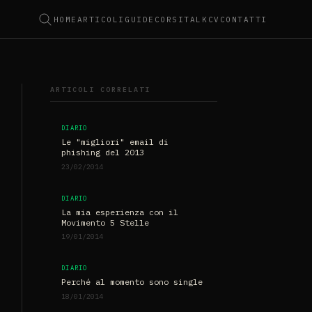
HOME
ARTICOLI
GUIDE
CORSI
TALK
CV
CONTATTI
ARTICOLI CORRELATI
DIARIO
Le "migliori" email di
phishing del 2013
23/02/2014
DIARIO
La mia esperienza con il
Movimento 5 Stelle
19/01/2014
DIARIO
Perché al momento sono single
18/01/2014